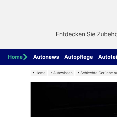
Skip
to
the
content
Entdecken Sie Zubehör
Home
Autonews
Autopflege
Autotei
Home
Autowissen
Schlechte Gerüche a