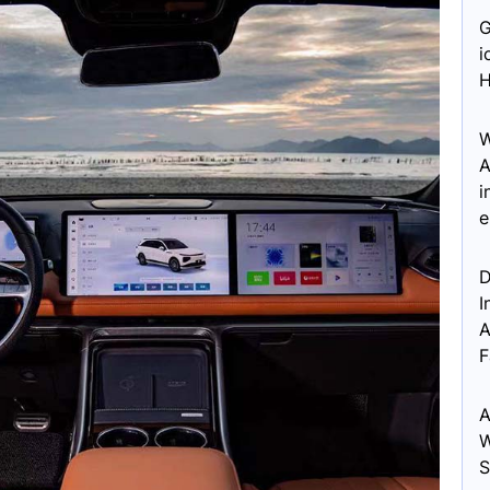
G
i
H
W
A
i
e
D
I
A
F
A
W
S