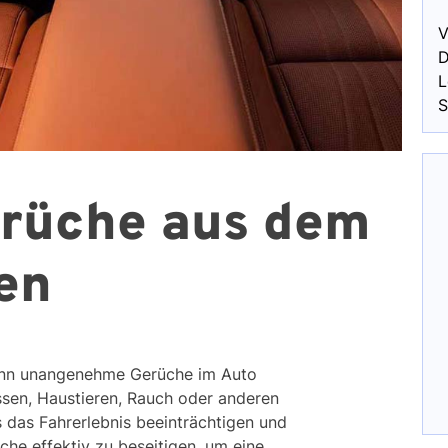
V
D
L
S
erüche aus dem
en
 wenn unangenehme Gerüche im Auto
ssen, Haustieren, Rauch oder anderen
 das Fahrerlebnis beeinträchtigen und
che effektiv zu beseitigen, um eine