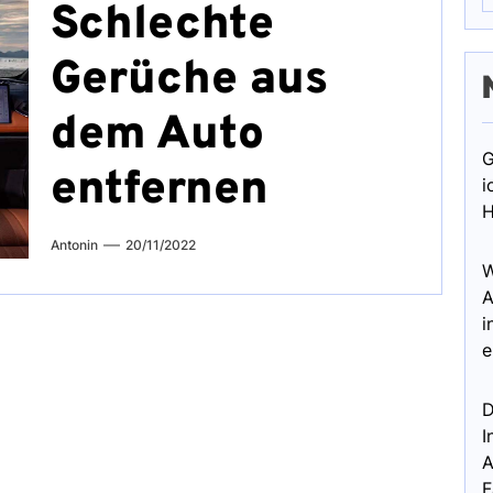
Schlechte
Gerüche aus
dem Auto
G
entfernen
i
H
Antonin
20/11/2022
W
A
i
e
D
I
A
F