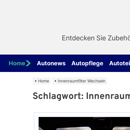
Skip
to
the
content
Entdecken Sie Zubehör
Home
Autonews
Autopflege
Autotei
Home
Innenraumfilter Wechseln
Schlagwort:
Innenraum