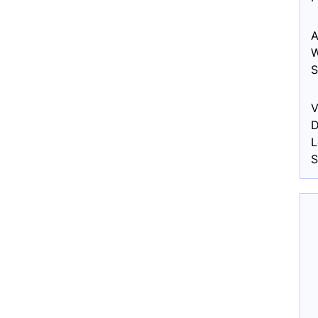
A
W
S
V
D
L
S