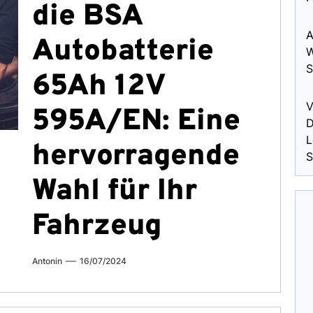
die BSA
A
Autobatterie
W
S
65Ah 12V
V
595A/EN: Eine
D
L
hervorragende
S
Wahl für Ihr
Fahrzeug
Antonin
16/07/2024