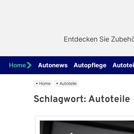
Skip
to
the
content
Entdecken Sie Zubehör
Home
Autonews
Autopflege
Autotei
Home
Autoteile
Schlagwort:
Autoteile