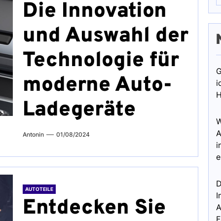
Die Innovation
und Auswahl der
Technologie für
G
moderne Auto-
i
H
Ladegeräte
W
A
Antonin
01/08/2024
i
e
D
AUTOTEILE
I
Entdecken Sie
A
F