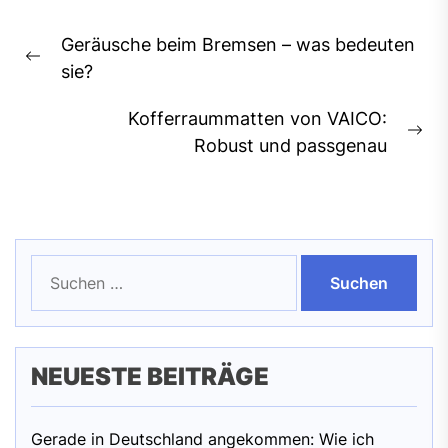
Beitragsnavigation
Geräusche beim Bremsen – was bedeuten
Previous
sie?
post:
Kofferraummatten von VAICO:
Ne
Robust und passgenau
pos
Suchen
nach:
NEUESTE BEITRÄGE
Gerade in Deutschland angekommen: Wie ich