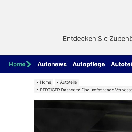
Skip
to
the
content
Entdecken Sie Zubehör
Home
Autonews
Autopflege
Autotei
Home
Autoteile
REDTIGER Dashcam: Eine umfassende Verbesser