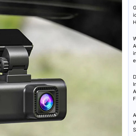
G
i
H
W
A
i
e
D
I
A
F
A
W
S