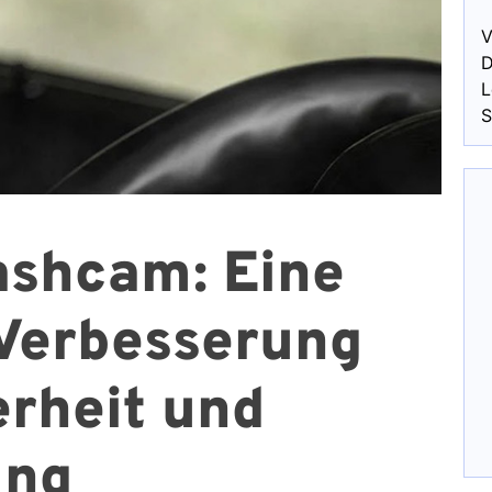
V
D
L
S
shcam: Eine
Verbesserung
erheit und
ung