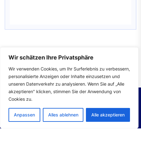
Wir schätzen Ihre Privatsphäre
Impressum
|
Datenschutzerklärung
Wir verwenden Cookies, um Ihr Surferlebnis zu verbessern,
personalisierte Anzeigen oder Inhalte einzusetzen und
unseren Datenverkehr zu analysieren. Wenn Sie auf „Alle
akzeptieren" klicken, stimmen Sie der Anwendung von
Cookies zu.
Copyright © 2026
Autoteile.
All Rights Reserved.
Anpassen
Alles ablehnen
Alle akzeptieren
Theme: Mahalo By
Themeinwp.
Powered by
WordPress.