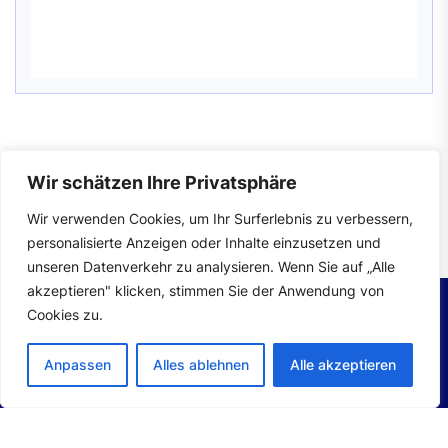
Wir schätzen Ihre Privatsphäre
Impressum
|
Datenschutzerklärung
Wir verwenden Cookies, um Ihr Surferlebnis zu verbessern,
personalisierte Anzeigen oder Inhalte einzusetzen und
unseren Datenverkehr zu analysieren. Wenn Sie auf „Alle
akzeptieren" klicken, stimmen Sie der Anwendung von
Cookies zu.
Copyright © 2026
Autoteile.
All Rights Reserved.
Anpassen
Alles ablehnen
Alle akzeptieren
Theme: Mahalo By
Themeinwp.
Powered by
WordPress.