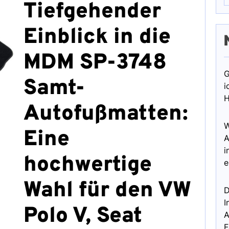
Tiefgehender
Einblick in die
MDM SP-3748
G
Samt-
i
H
Autofußmatten:
W
Eine
A
i
hochwertige
e
Wahl für den VW
D
I
Polo V, Seat
A
F