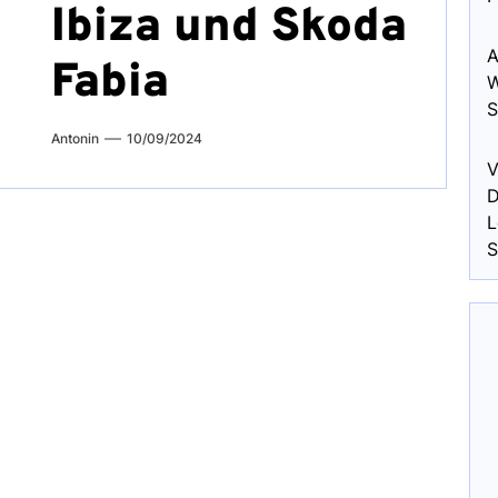
Ibiza und Skoda
A
Fabia
W
S
Antonin
10/09/2024
V
D
L
S