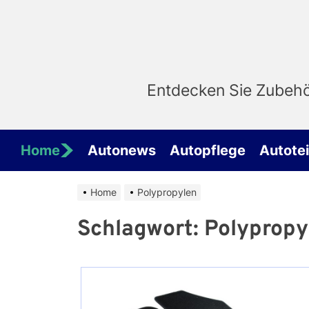
Skip
to
the
content
Entdecken Sie Zubehör
Home
Autonews
Autopflege
Autotei
Home
Polypropylen
Schlagwort:
Polypropy