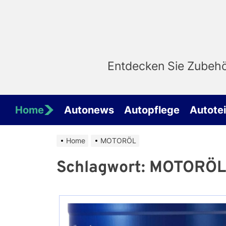
Skip
to
the
content
Entdecken Sie Zubehör
Home
Autonews
Autopflege
Autotei
Home
MOTORÖL
Schlagwort:
MOTORÖL