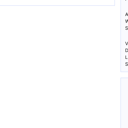
A
W
S
V
D
L
S