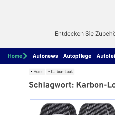
Skip
to
the
content
Entdecken Sie Zubehör
Home
Autonews
Autopflege
Autotei
Home
Karbon-Look
Schlagwort:
Karbon-L