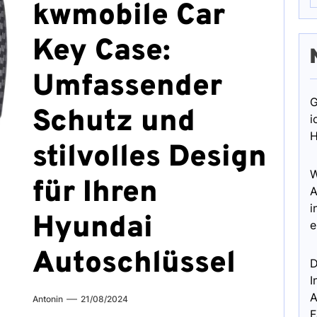
kwmobile Car
Key Case:
Umfassender
G
Schutz und
i
H
stilvolles Design
W
für Ihren
A
i
Hyundai
e
Autoschlüssel
D
I
A
Antonin
21/08/2024
F