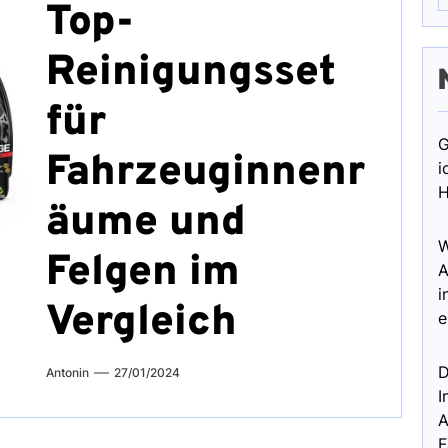
Top-
Reinigungsset
für
G
Fahrzeuginnenr
i
H
äume und
W
Felgen im
A
i
Vergleich
e
D
Antonin
27/01/2024
I
A
F