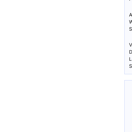
A
W
S
V
D
L
S