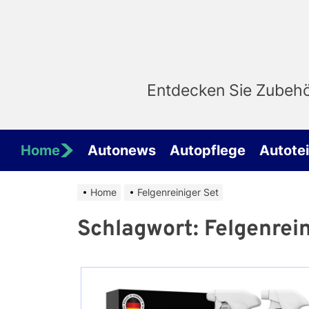
Skip
to
the
content
Entdecken Sie Zubehör
Home
Autonews
Autopflege
Autotei
Home
Felgenreiniger Set
Schlagwort:
Felgenrein