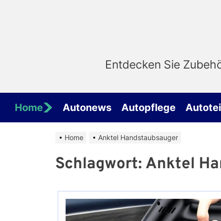
Skip
to
the
content
Entdecken Sie Zubehör
Home
Autonews
Autopflege
Autotei
Home
Anktel Handstaubsauger
Schlagwort:
Anktel Ha