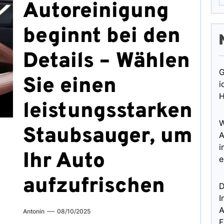
Autoreinigung
beginnt bei den
Details – Wählen
G
Sie einen
i
H
leistungsstarken
W
Staubsauger, um
A
i
Ihr Auto
e
aufzufrischen
D
I
A
Antonin
08/10/2025
F