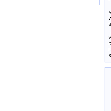
A
W
S
V
D
L
S