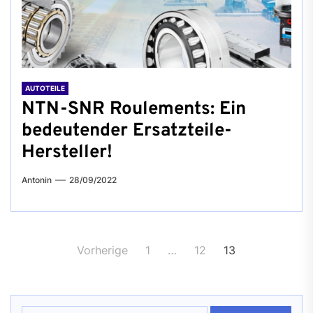
AUTOTEILE
NTN-SNR Roulements: Ein
bedeutender Ersatzteile-
Hersteller!
Antonin
28/09/2022
Seitennummerierung
Vorherige
1
…
12
13
der
Beiträge
Suchen