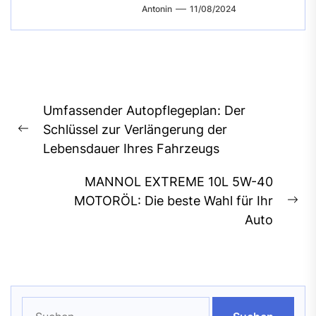
Antonin
11/08/2024
Beitragsnavigation
Umfassender Autopflegeplan: Der
Schlüssel zur Verlängerung der
Previous
Lebensdauer Ihres Fahrzeugs
post:
MANNOL EXTREME 10L 5W-40
MOTORÖL: Die beste Wahl für Ihr
Ne
Auto
pos
Suchen