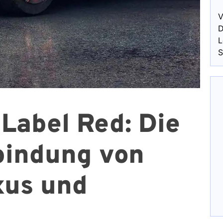
V
D
L
S
Label Red: Die
bindung von
xus und