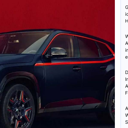
G
i
H
W
A
i
e
D
I
A
F
A
W
S