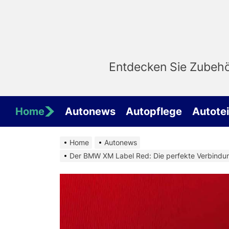
Skip
to
the
content
Entdecken Sie Zubehör
Home
Autonews
Autopflege
Autotei
Home
Autonews
Der BMW XM Label Red: Die perfekte Verbindun